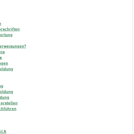
n
rschriften
wortung
erweisungen?
fos
s
ngen
bildung
ng
bildung
ldung
erstellen
chführen
il A