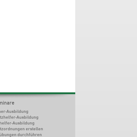
minare
her-Ausbildung
tzhelfer-Ausbildung
elfer-Ausbildung
tzordnungen erstellen
bungen durchführen