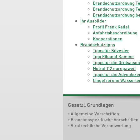
Brandschutzordnung Te
Brandschutzordnung Te
Brandschutzordnung b
Ihr Ausbilder
Profil Frank Kadel
Anfahrtsbeschreibung
Kooperationen
Brandschutztipps
Tipps für Silvester
Tipp Ethanol-Kamine
Tipps für die Grillsaison
Notruf 112 europaweit
Tipps für die Adventszei
Eingefrorene Wasserle
Navigation
Gesetzl. Grundlagen
überspringen
Allgemeine Vorschriften
Branchenspezifische Vorschriften
Strafrechtliche Verantwortung