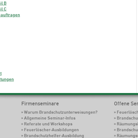
il B
il C
eauftragen
t
itungen
Firmenseminare
Offene Se
Warum Brandschutzunterweisungen?
Feuerlösc
Allgemeine Seminar-Infos
Brandschu
Referate und Workshops
Räumungsh
Feuerlöscher-Ausbildungen
Brandschu
Brandschutzhelfer-Ausbildung
Räumungsü