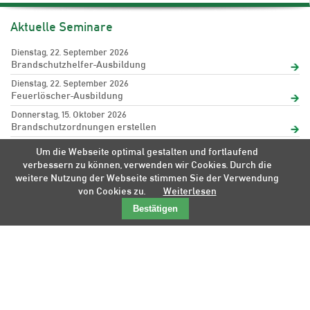
Aktuelle Seminare
Dienstag, 22. September 2026
Brandschutzhelfer-Ausbildung
Dienstag, 22. September 2026
Feuerlöscher-Ausbildung
Donnerstag, 15. Oktober 2026
Brandschutzordnungen erstellen
Freitag, 16. Oktober 2026
Um die Webseite optimal gestalten und fortlaufend
Räumungshelfer-Ausbildung
verbessern zu können, verwenden wir Cookies. Durch die
Freitag, 16. Oktober 2026
weitere Nutzung der Webseite stimmen Sie der Verwendung
Räumungsübungen durchführen
von Cookies zu.
Weiterlesen
Dienstag, 27. Oktober 2026
Bestätigen
Brandschutzhelfer-Ausbildung
Alle Seminare im Überblick
Navigation
Startseite
Sitemap
Kontakt
Haftungsausschluss
überspringen
Datenschutz
Impressum